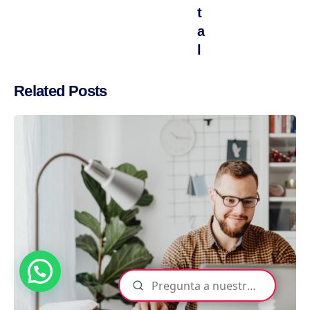
t
a
l
Related Posts