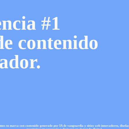
ncia #1
de contenido
vador.
mos tu marca con contenido generado por IA de vanguardia y sitios web innovadores, diseña