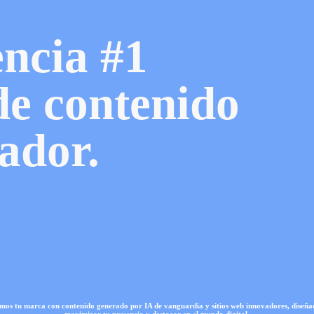
ncia #1
de contenido
vador.
mos tu marca con contenido generado por IA de vanguardia y sitios web innovadores, diseña